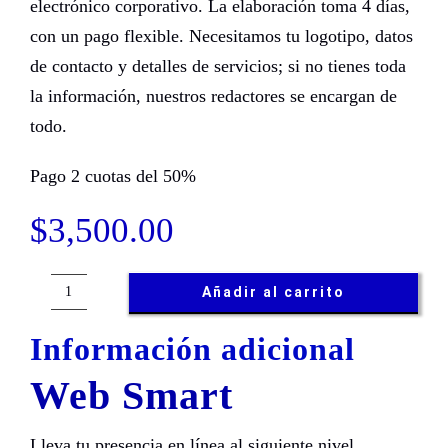
electrónico corporativo. La elaboración toma 4 días,
con un pago flexible. Necesitamos tu logotipo, datos
de contacto y detalles de servicios; si no tienes toda
la información, nuestros redactores se encargan de
todo.
Pago 2 cuotas del 50%
$
3,500.00
Añadir al carrito
Web
Smart
Información adicional
cantidad
Web Smart
Lleva tu presencia en línea al siguiente nivel