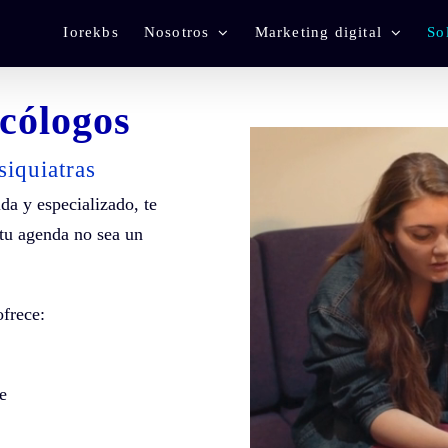
Iorekbs
Nosotros
Marketing digital
So
cólogos
siquiatras
da y especializado, te
 tu agenda no sea un
ofrece:
e