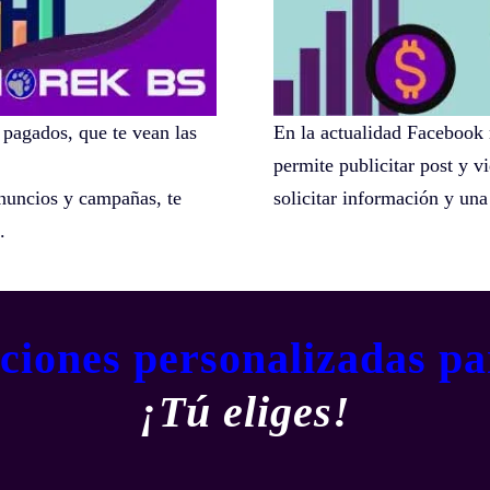
 pagados, que te vean las
En la actualidad Facebook 
permite publicitar post y v
nuncios y campañas, te
solicitar información y una
.
uciones personalizadas pa
¡Tú eliges!