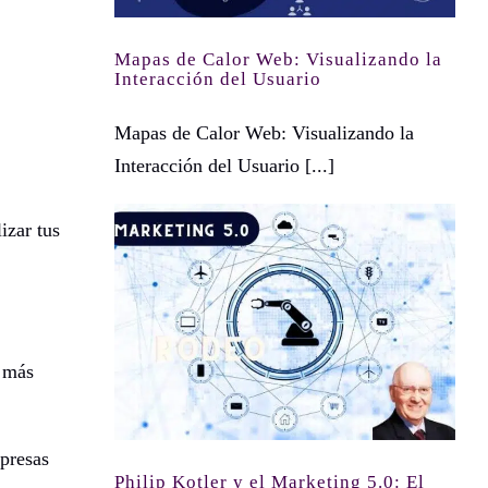
Mapas de Calor Web: Visualizando la
Interacción del Usuario
Mapas de Calor Web: Visualizando la
Interacción del Usuario [...]
izar tus
Philip Kotler y el Marketing 5.0: El Futuro Está Aquí
o más
mpresas
Philip Kotler y el Marketing 5.0: El