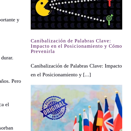
ortante y
Canibalización de Palabras Clave:
Impacto en el Posicionamiento y Cómo
Prevenirla
 durar.
Canibalización de Palabras Clave: Impacto
en el Posicionamiento y [...]
años. Pero
ca el
¿Qué es denominación de origen?, ¿cuáles son las más valiosas? y ¿cómo construyeron su valor?
bsorban