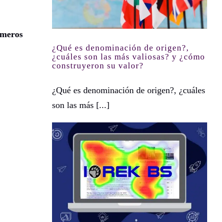
imeros
¿Qué es denominación de origen?,
¿cuáles son las más valiosas? y ¿cómo
construyeron su valor?
¿Qué es denominación de origen?, ¿cuáles
son las más [...]
Mapas de Calor Web: Visualizando la Interacción del Usuario