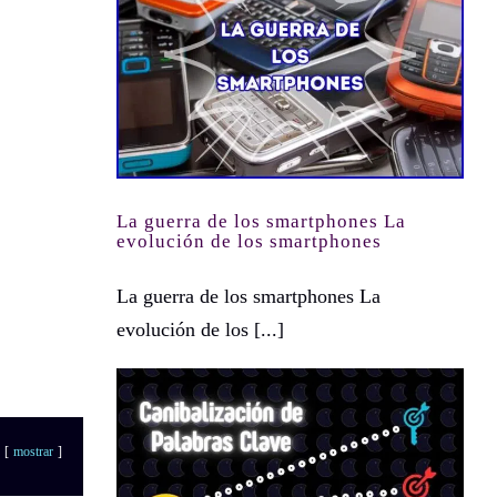
La guerra de los smartphones La evolución de los smartphones
La guerra de los smartphones La
evolución de los smartphones
La guerra de los smartphones La
evolución de los [...]
mostrar
Canibalización de Palabras Clave: Impacto en el Posicionamiento y Cómo Prevenirla