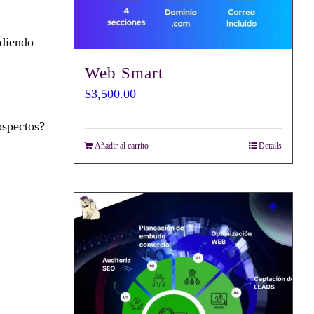
ndiendo
Web Smart
$
3,500.00
ospectos?
Añadir al carrito
Details