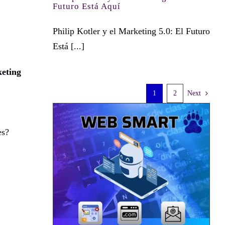
Futuro Está Aquí
Philip Kotler y el Marketing 5.0: El Futuro
Está [...]
keting
1
2
Next
es?