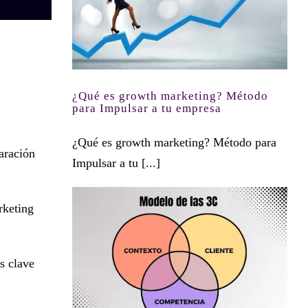
¿Qué es growth marketing? Método
para Impulsar a tu empresa
¿Qué es growth marketing? Método para
aración
Impulsar a tu [...]
rketing
s clave
Modelo de las 3C s y el planteamiento de tu estrategia de marketing