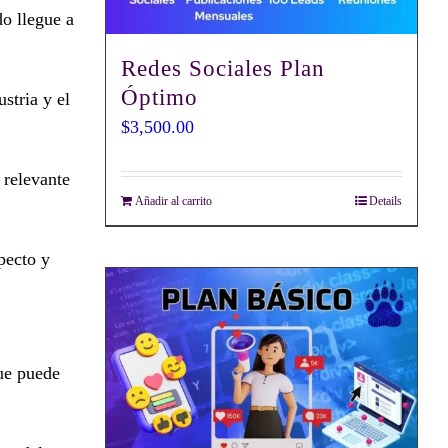
o llegue a
Redes Sociales Plan
Óptimo
stria y el
$
3,500.00
 relevante
Añadir al carrito
Details
pecto y
ue puede