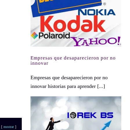
Empresas que desaparecieron por no innovar
Empresas que desaparecieron por no
innovar
Empresas que desaparecieron por no
innovar historias para aprender [...]
mostrar
¿Qué es growth marketing? Método para Impulsar a tu empresa