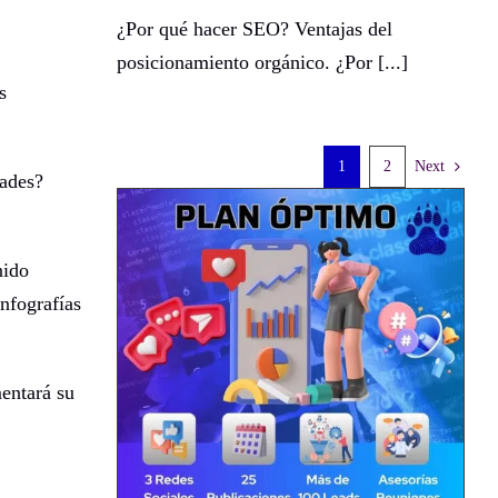
¿Por qué hacer SEO? Ventajas del
posicionamiento orgánico. ¿Por [...]
s
1
2
Next
dades?
nido
infografías
entará su