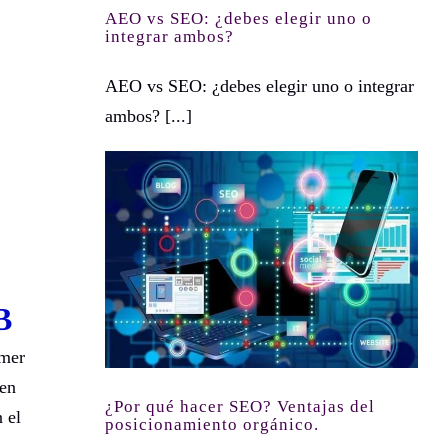
AEO vs SEO: ¿debes elegir uno o
integrar ambos?
AEO vs SEO: ¿debes elegir uno o integrar
ambos? [...]
¿Por qué hacer SEO? Ventajas del posicionamiento orgánico.
B
imer
 en
¿Por qué hacer SEO? Ventajas del
 el
posicionamiento orgánico.