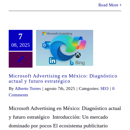
Read More
7
08, 2025
Microsoft Advertising en México: Diagnóstico actual y futuro estratégico
Microsoft Advertising en México: Diagnóstico
actual y futuro estratégico
By
Alberto Torres
|
agosto 7th, 2025
|
Categories:
SEO
|
0
Comments
Microsoft Advertising en México: Diagnóstico actual
y futuro estratégico Introducción: Un mercado
dominado por pocos El ecosistema publicitario