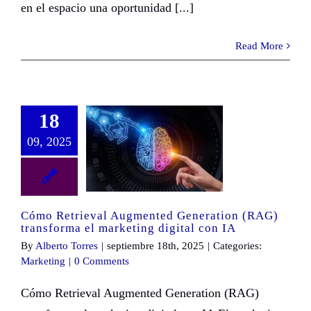
en el espacio una oportunidad [...]
Read More
18
09, 2025
Cómo Retrieval Augmented Generation (RAG) transforma el marketing digital con IA
Cómo Retrieval Augmented Generation (RAG)
transforma el marketing digital con IA
By
Alberto Torres
|
septiembre 18th, 2025
|
Categories:
Marketing
|
0 Comments
Cómo Retrieval Augmented Generation (RAG)