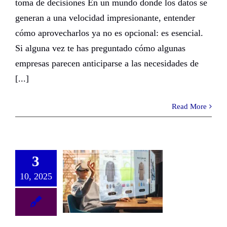
toma de decisiones En un mundo donde los datos se
generan a una velocidad impresionante, entender
cómo aprovecharlos ya no es opcional: es esencial.
Si alguna vez te has preguntado cómo algunas
empresas parecen anticiparse a las necesidades de
[...]
Read More
3
10, 2025
Realidad Extendida: el futuro del storytelling para marcas en línea