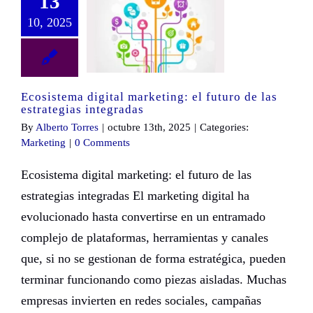
13
10, 2025
Ecosistema digital marketing: el futuro de las estrategias integradas
Ecosistema digital marketing: el futuro de las
estrategias integradas
By
Alberto Torres
|
octubre 13th, 2025
|
Categories:
Marketing
|
0 Comments
Ecosistema digital marketing: el futuro de las
estrategias integradas El marketing digital ha
evolucionado hasta convertirse en un entramado
complejo de plataformas, herramientas y canales
que, si no se gestionan de forma estratégica, pueden
terminar funcionando como piezas aisladas. Muchas
empresas invierten en redes sociales, campañas