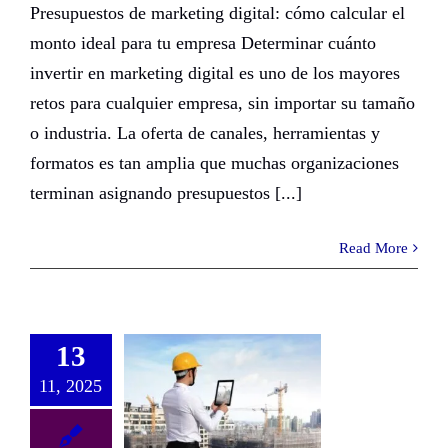
Presupuestos de marketing digital: cómo calcular el
monto ideal para tu empresa Determinar cuánto
invertir en marketing digital es uno de los mayores
retos para cualquier empresa, sin importar su tamaño
o industria. La oferta de canales, herramientas y
formatos es tan amplia que muchas organizaciones
terminan asignando presupuestos [...]
Read More
13
11, 2025
Marketing para arquitectos | Impulsa tu marca con estrategias digitales efectivas