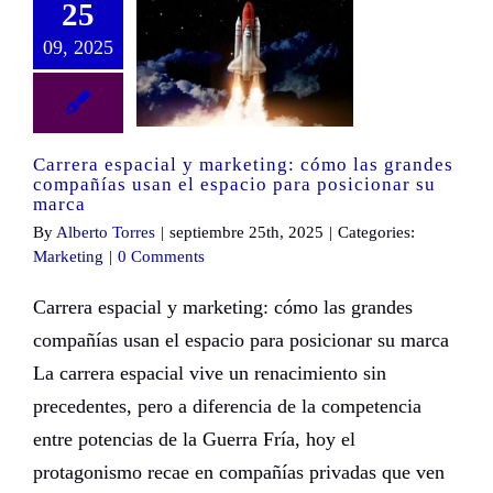
25
09, 2025
Carrera espacial y marketing: cómo las grandes compañías usan el espacio para posicionar su marca
Carrera espacial y marketing: cómo las grandes
compañías usan el espacio para posicionar su
marca
By
Alberto Torres
|
septiembre 25th, 2025
|
Categories:
Marketing
|
0 Comments
Carrera espacial y marketing: cómo las grandes
compañías usan el espacio para posicionar su marca
La carrera espacial vive un renacimiento sin
precedentes, pero a diferencia de la competencia
entre potencias de la Guerra Fría, hoy el
protagonismo recae en compañías privadas que ven