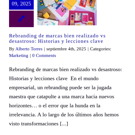
09, 2025
Rebranding de marcas bien realizado vs desastroso: Historias y lecciones clave
Rebranding de marcas bien realizado vs
desastroso: Historias y lecciones clave
By
Alberto Torres
|
septiembre 4th, 2025
|
Categories:
Marketing
|
0 Comments
Rebranding de marcas bien realizado vs desastroso:
Historias y lecciones clave En el mundo
empresarial, un rebranding puede ser la jugada
maestra que catapulte a una marca hacia nuevos
horizontes… o el error que la hunda en la
irrelevancia. A lo largo de los últimos años hemos
visto transformaciones [...]