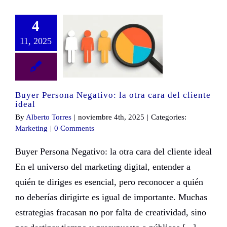
4
11, 2025
Buyer Persona Negativo: la otra cara del cliente ideal
Buyer Persona Negativo: la otra cara del cliente
ideal
By
Alberto Torres
|
noviembre 4th, 2025
|
Categories:
Marketing
|
0 Comments
Buyer Persona Negativo: la otra cara del cliente ideal
En el universo del marketing digital, entender a
quién te diriges es esencial, pero reconocer a quién
no deberías dirigirte es igual de importante. Muchas
estrategias fracasan no por falta de creatividad, sino