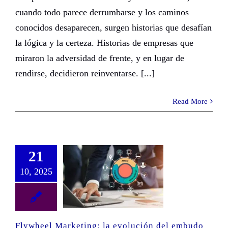
cuando todo parece derrumbarse y los caminos
conocidos desaparecen, surgen historias que desafían
la lógica y la certeza. Historias de empresas que
miraron la adversidad de frente, y en lugar de
rendirse, decidieron reinventarse. [...]
Read More
21
10, 2025
Flywheel Marketing: la evolución del embudo de ventas tradicional
Flywheel Marketing: la evolución del embudo