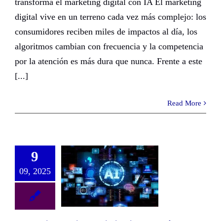
transforma el marketing digital con IA El marketing
digital vive en un terreno cada vez más complejo: los
consumidores reciben miles de impactos al día, los
algoritmos cambian con frecuencia y la competencia
por la atención es más dura que nunca. Frente a este
[...]
Read More
9
09, 2025
Generative Engine Optimization GEO: la evolución del SEO en la era de la IA