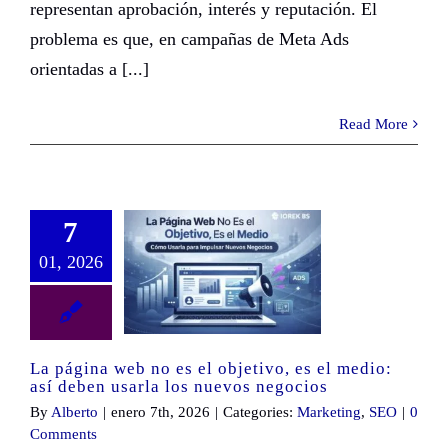
representan aprobación, interés y reputación. El
problema es que, en campañas de Meta Ads
orientadas a [...]
Read More
7
01, 2026
La página web no es el objetivo, es el medio: así deben usarla los nuevos negocios
La página web no es el objetivo, es el medio:
así deben usarla los nuevos negocios
By
Alberto
|
enero 7th, 2026
|
Categories:
Marketing
,
SEO
|
0
Comments