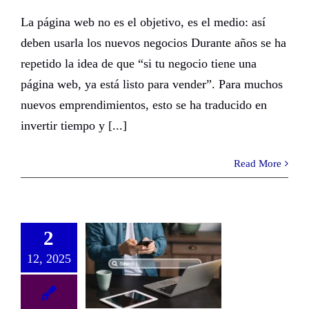
La página web no es el objetivo, es el medio: así
deben usarla los nuevos negocios Durante años se ha
repetido la idea de que “si tu negocio tiene una
página web, ya está listo para vender”. Para muchos
nuevos emprendimientos, esto se ha traducido en
invertir tiempo y [...]
Read More
2
12, 2025
Semántica y SEO: Potencia tu contenido para atraer clientes