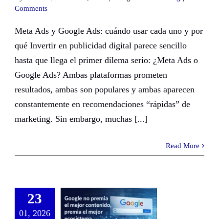
Comments
Meta Ads y Google Ads: cuándo usar cada uno y por
qué Invertir en publicidad digital parece sencillo
hasta que llega el primer dilema serio: ¿Meta Ads o
Google Ads? Ambas plataformas prometen
resultados, ambas son populares y ambas aparecen
constantemente en recomendaciones “rápidas” de
marketing. Sin embargo, muchas [...]
Read More
23
01, 2026
Google no premia el mejor contenido, premia el mejor ecosistema