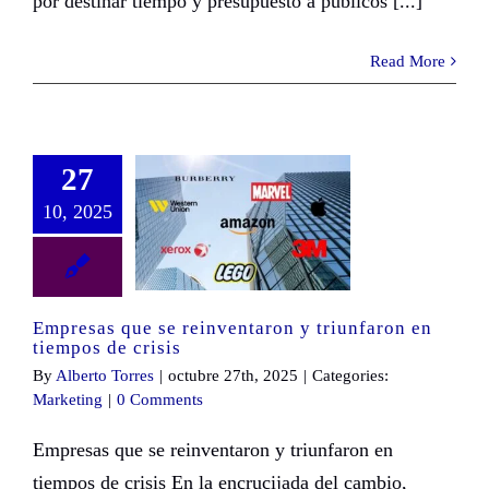
por destinar tiempo y presupuesto a públicos [...]
Read More
27
10, 2025
Empresas que se reinventaron y triunfaron en tiempos de crisis
Empresas que se reinventaron y triunfaron en
tiempos de crisis
By
Alberto Torres
|
octubre 27th, 2025
|
Categories:
Marketing
|
0 Comments
Empresas que se reinventaron y triunfaron en
tiempos de crisis En la encrucijada del cambio,