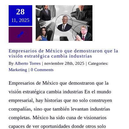
28
11, 2025
Empresarios de México que demostraron que la visión estratégica cambia industrias
Empresarios de México que demostraron que la
visión estratégica cambia industrias
By
Alberto Torres
|
noviembre 28th, 2025
|
Categories:
Marketing
|
0 Comments
Empresarios de México que demostraron que la
visión estratégica cambia industrias En el mundo
empresarial, hay historias que no solo construyen
compañías, sino que también levantan industrias
completas. México ha sido cuna de visionarios
capaces de ver oportunidades donde otros solo