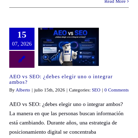
Read More
15
07, 2026
AEO vs SEO: ¿debes elegir uno o integrar ambos?
AEO vs SEO: ¿debes elegir uno o integrar
ambos?
By
Alberto
|
julio 15th, 2026
|
Categories:
SEO
|
0 Comments
AEO vs SEO: ¿debes elegir uno o integrar ambos?
La manera en que las personas buscan información
está cambiando. Durante años, una estrategia de
posicionamiento digital se concentraba