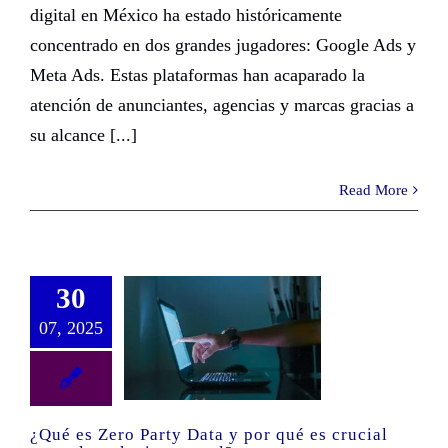
digital en México ha estado históricamente
concentrado en dos grandes jugadores: Google Ads y
Meta Ads. Estas plataformas han acaparado la
atención de anunciantes, agencias y marcas gracias a
su alcance [...]
Read More
30
07, 2025
¿Qué es Zero Party Data y por qué es crucial para el marketing actual?
¿Qué es Zero Party Data y por qué es crucial