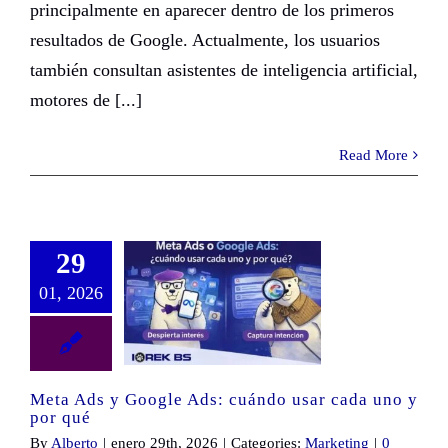
principalmente en aparecer dentro de los primeros
resultados de Google. Actualmente, los usuarios
también consultan asistentes de inteligencia artificial,
motores de [...]
Read More
29
01, 2026
Meta Ads y Google Ads: cuándo usar cada uno y por qué
Meta Ads y Google Ads: cuándo usar cada uno y
por qué
By
Alberto
|
enero 29th, 2026
|
Categories:
Marketing
|
0