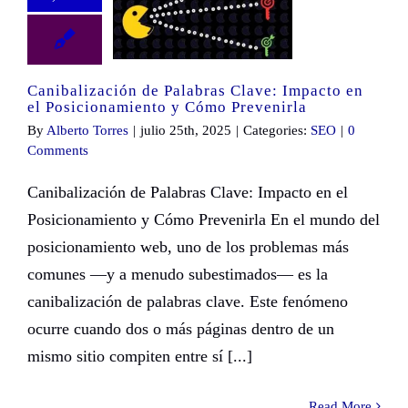
Canibalización de Palabras Clave: Impacto en el Posicionamiento y Cómo Prevenirla
Canibalización de Palabras Clave: Impacto en
el Posicionamiento y Cómo Prevenirla
By
Alberto Torres
|
julio 25th, 2025
|
Categories:
SEO
|
0
Comments
Canibalización de Palabras Clave: Impacto en el
Posicionamiento y Cómo Prevenirla En el mundo del
posicionamiento web, uno de los problemas más
comunes —y a menudo subestimados— es la
canibalización de palabras clave. Este fenómeno
ocurre cuando dos o más páginas dentro de un
mismo sitio compiten entre sí [...]
Read More