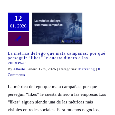
12
01, 2026
La métrica del ego que mata campañas: por qué perseguir “likes” le cuesta dinero a las empresas
La métrica del ego que mata campañas: por qué
perseguir “likes” le cuesta dinero a las
empresas
By
Alberto
|
enero 12th, 2026
|
Categories:
Marketing
|
0
Comments
La métrica del ego que mata campañas: por qué
perseguir “likes” le cuesta dinero a las empresas Los
“likes” siguen siendo una de las métricas más
visibles en redes sociales. Para muchos negocios,